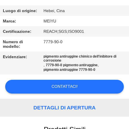
ALLA
FABBRICA
Luogo di origine:
Hebei, Cina
Marca:
MEIYU
CONTROLLO
Certificazione:
REACH;SGS;ISO9001
DELLA
Numero di
7779-90-0
modello:
QUALITÀ
Evidenziare:
pigmento antiruggine chimico dell'inibitore di
corrosione
CONTATTACI
,
,
7779-90-0 pigmento antiruggine
pigmento antiruggine 7779-90-0
CHIEDI
CONTATTACI!
UN
PREVENTIVO
DETTAGLI DI APERTURA
MAPPA