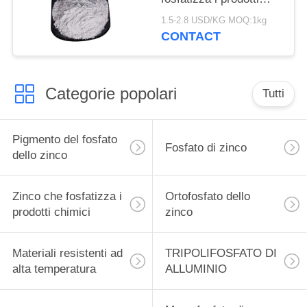
chimici, inibitore di
1.5-2.8 USD/KG MOQ:1kg
corrosione del fosfato
CONTACT
dello zinco
Categorie popolari
Tutti
Pigmento del fosfato
Fosfato di zinco
dello zinco
Zinco che fosfatizza i
Ortofosfato dello
prodotti chimici
zinco
Materiali resistenti ad
TRIPOLIFOSFATO DI
alta temperatura
ALLUMINIO