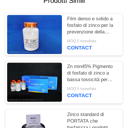
Prodotti Simili
DEL
SITO
Film denso e solido a
fosfato di zinco per la
PRIVACY
prevenzione della
POLICY
corrosione dei metalli e
MOQ:5 tonnellate
per il ritardatore di
CONTACT
fiamma
Zn min45% Pigmento
di fosfato di zinco a
bassa tossicità per
soluzioni anticorrosive
MOQ:5 tonnellate
ecologiche
CONTACT
Zinco standard di
PORTATA che
fosfatizza i prodotti