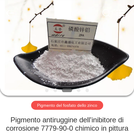
xinsheng
chemical
co.,ltd.
All
Rights
Reserved.
Developed
by
CASA.
ECER
PRODOTTI
VIDEO
SU
DI
NOI
Pigmento del fosfato dello zinco
Pigmento antiruggine dell'inibitore di
VISITA
corrosione 7779-90-0 chimico in pittura