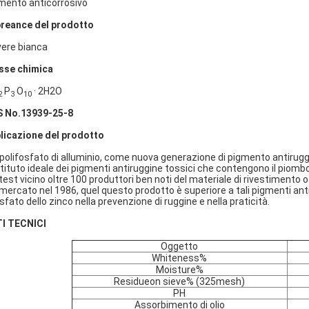
mento anticorrosivo
reance del prodotto
vere bianca
sse chimica
P
O
· 2H2O
2
3
10
 No.13939-25-8
licazione del prodotto
tripolifosfato di alluminio, come nuova generazione di pigmento antirugg
tituto ideale dei pigmenti antiruggine tossici che contengono il piombo o
 test vicino oltre 100 produttori ben noti del materiale di rivestimento o 
 mercato nel 1986, quel questo prodotto è superiore a tali pigmenti antir
osfato dello zinco nella prevenzione di ruggine e nella praticità.
I TECNICI
Oggetto
Whiteness%
Moisture%
Residueon sieve% (325mesh)
PH
Assorbimento di olio