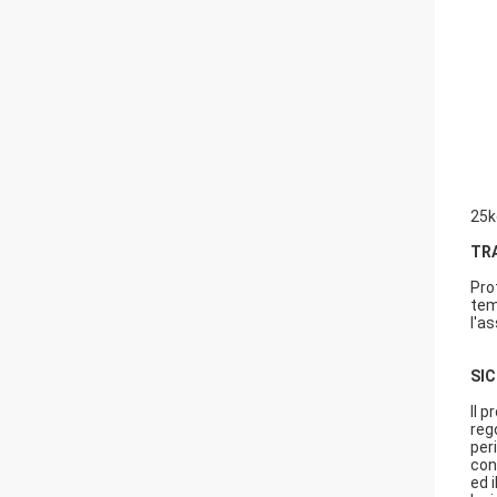
25k
TR
Pro
tem
l'a
SI
Il 
reg
per
con
ed 