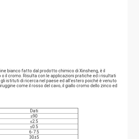
ine bianco fatto dal prodotto chimico di Xinsheng, è il
 il cromo. Risulta con le applicazioni pratiche ed i risultati
gli istituti di ricerca nel paese ed all'estero poiché è venuto
uggine come il rosso del cavo, il giallo cromo dello zinco ed
Dati
≥90
≤2.5
≤0.5
6-7.5
30±5