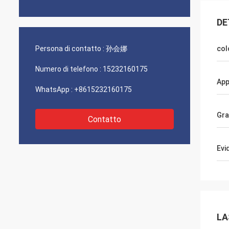
DE
Persona di contatto :
孙会娜
col
Numero di telefono :
15232160175
App
WhatsApp :
+8615232160175
Gr
Contatto
Evi
LA