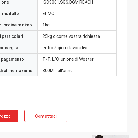
zione
ISO9001,SGS,DGM,REACH
i modello
EPMC
di ordine minimo
1kg
 particolari
25kg o come vostra richiesta
 consegna
entro 5 giorni lavorativi
i pagamento
T/T, L/C, unione di Wester
di alimentazione
800MT all'anno
Prezzo
Contattaci