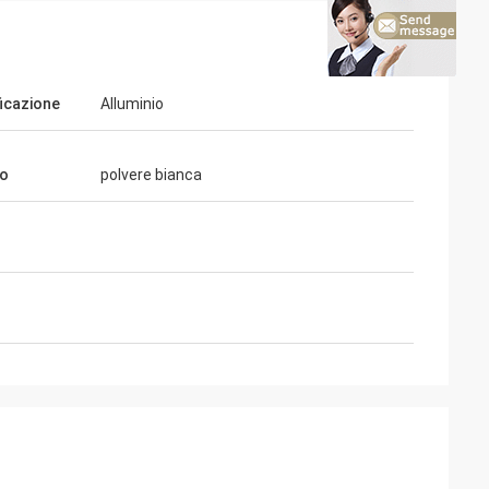
ficazione
Alluminio
to
polvere bianca