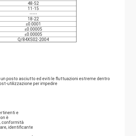
48-52
11-15
-----
18-22
≤0.0001
≤0.00005
≤0.00005
Q/84XS02-2004
un posto asciutto ed eviti le fluttuazioni estreme dentro
post-utilizzazione per impedire
rtinenti e
Non è
E, conformità
lare, identificante