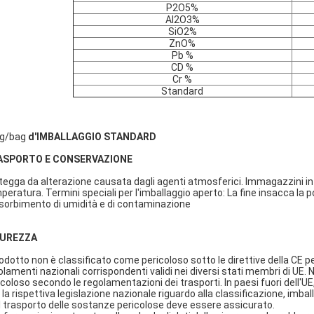
P2O5%
Al2O3%
SiO2%
ZnO%
Pb %
CD %
Cr %
Standard
g/bag
d'IMBALLAGGIO STANDARD
ASPORTO E CONSERVAZIONE
tegga da alterazione causata dagli agenti atmosferici. Immagazzini in 
peratura. Termini speciali per l'imballaggio aperto: La fine insacca la 
ssorbimento di umidità e di contaminazione
CUREZZA
prodotto non è classificato come pericoloso sotto le direttive della CE pe
olamenti nazionali corrispondenti validi nei diversi stati membri di UE. 
icoloso secondo le regolamentazioni dei trasporti. In paesi fuori dell'U
 la rispettiva legislazione nazionale riguardo alla classificazione, imbal
il trasporto delle sostanze pericolose deve essere assicurato.