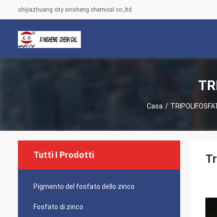
shijiazhuang city xinsheng chemical co.,ltd
TR
Casa
/
TRIPOLIFOSFAT
Tutti I Prodotti
Tr
Pigmento del fosfato dello zinco
Fosfato di zinco