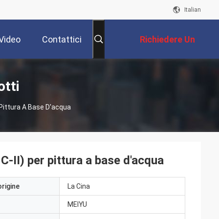
Italian
Video
Contattici
Richiedere Un
Preventivo
tti
 Pittura A Base D'acqua
C-II) per pittura a base d'acqua
origine
La Cina
MEIYU