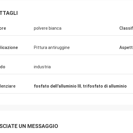
TTAGLI
ore
polvere bianca
Classi
licazione
Pittura antiruggine
Aspet
ado
industria
denziare
fosfato dell'alluminio III
,
trifosfato di alluminio
SCIATE UN MESSAGGIO