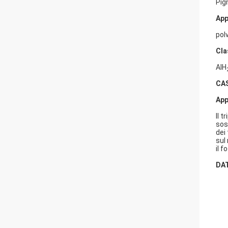
Pig
App
pol
Cla
AlH
CAS
App
Il 
sos
dei
sul
il f
DAT