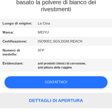
ALLA
basato la polvere di bianco dei
rivestimenti
FABBRICA
Luogo di origine:
La Cina
CONTROLLO
DELLA
Marca:
MEIYU
QUALITÀ
Certificazione:
ISO9001,SGS,DGM,REACH
Numero di
ATP
modello:
CONTATTACI
Evidenziare:
,
anti prodotti chimici di corrosione
anti pittura della ruggine
CHIEDI
UN
CONTATTACI!
PREVENTIVO
DETTAGLI DI APERTURA
MAPPA