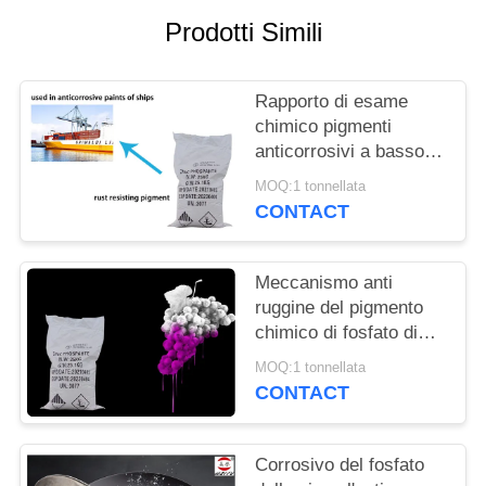
DEL
Prodotti Simili
SITO
Rapporto di esame
PRIVACY
chimico pigmenti
POLICY
anticorrosivi a basso
tenore di metalli
MOQ:1 tonnellata
pesanti zinco fosfato
CONTACT
Meccanismo anti
ruggine del pigmento
chimico di fosfato di
zinco per la
MOQ:1 tonnellata
prevenzione della
CONTACT
corrosione dei metalli
Corrosivo del fosfato