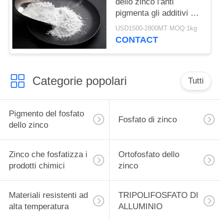
dello zinco l'anti
pigmenta gli additivi di
pittura e gli additivi
USD1500-2800MT MOQ:1kg
della mano
CONTACT
Categorie popolari
Tutti
Pigmento del fosfato
Fosfato di zinco
dello zinco
Zinco che fosfatizza i
Ortofosfato dello
prodotti chimici
zinco
Materiali resistenti ad
TRIPOLIFOSFATO DI
alta temperatura
ALLUMINIO