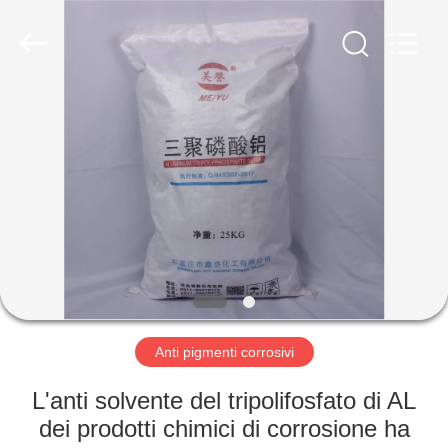
xinsheng
chemical
co.,ltd.
All
Rights
Reserved.
Developed
by
CASA.
ECER
PRODOTTI
VIDEO
SU
DI
NOI
Anti pigmenti corrosivi
L'anti solvente del tripolifosfato di AL
VISITA
dei prodotti chimici di corrosione ha