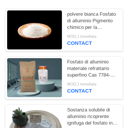
DEL
SITO
polvere bianca Fosfato
di alluminio Pigmento
chimico per la
PRIVACY
passivazione della
MOQ:1 tonnellata
POLICY
superficie metallica e
CONTACT
la formazione di
complessi
Fosfato di alluminio
materiale refrattario
superfino Cas 7784-30-
7 del raccoglitore
MOQ:1 tonnellata
CONTACT
Sostanza solubile di
alluminio ricoprente
ignifuga del fosfato in