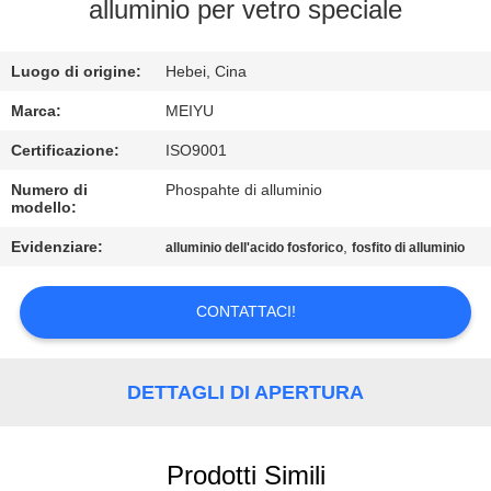
ALLA
alluminio per vetro speciale
FABBRICA
Luogo di origine:
Hebei, Cina
CONTROLLO
Marca:
MEIYU
DELLA
Certificazione:
ISO9001
QUALITÀ
Numero di
Phospahte di alluminio
modello:
CONTATTACI
Evidenziare:
,
alluminio dell'acido fosforico
fosfito di alluminio
CONTATTACI!
CHIEDI
UN
PREVENTIVO
DETTAGLI DI APERTURA
MAPPA
Prodotti Simili