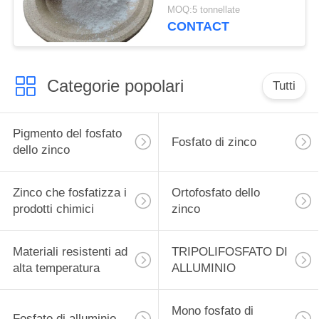
materiale
MOQ:5 tonnellate
termoresistente Cas
CONTACT
7784-30-7 di acido
nitrico
Categorie popolari
Tutti
Pigmento del fosfato
Fosfato di zinco
dello zinco
Zinco che fosfatizza i
Ortofosfato dello
prodotti chimici
zinco
Materiali resistenti ad
TRIPOLIFOSFATO DI
alta temperatura
ALLUMINIO
Mono fosfato di
Fosfato di alluminio