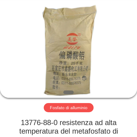
chemical
co.,ltd.
All
Rights
Reserved.
Developed
by
ECER
CASA.
PRODOTTI
VIDEO
SU
DI
NOI
Fosfato di alluminio
13776-88-0 resistenza ad alta
VISITA
temperatura del metafosfato di