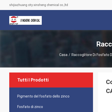
shijiazhuang city xinsheng chemical co.,ltd
Racc
Casa
/
Raccoglitore Di Fosfato D
Tutti I Prodotti
Co
C
Pigmento del fosfato dello zinco
Fosfato di zinco