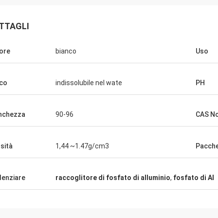
TTAGLI
ore
bianco
Uso
ico
indissolubile nel wate
PH
nchezza
90-96
CAS No
sità
1,44 ~1.47g/cm3
Pacch
denziare
raccoglitore di fosfato di alluminio
,
fosfato di Al