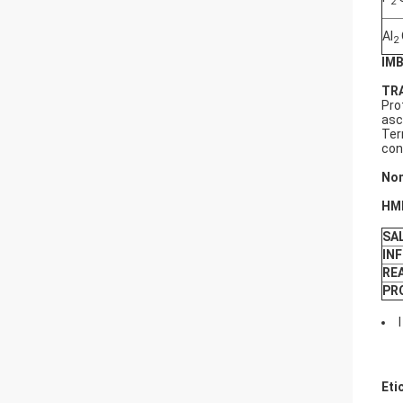
2
Al
2
IM
TR
Pro
asc
Ter
con
Non
HM
SA
INF
REA
PR
Eti