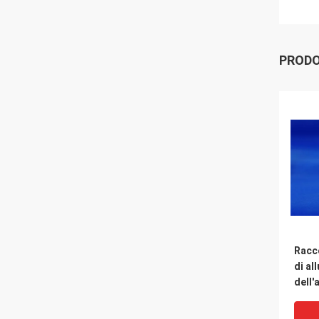
PRODO
Racco
di al
dell'
tossi