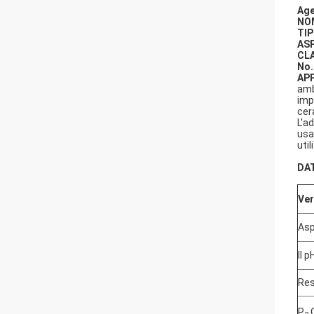
Age
NOM
TIP
AS
CL
No.
AP
amb
imp
cer
L'a
usa
util
DAT
Ver
Asp
Il p
Res
P