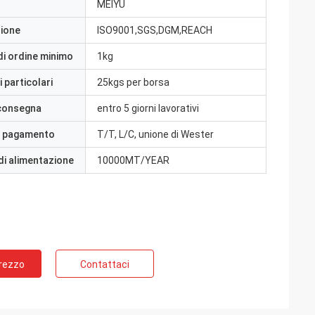
MEIYU
zione
ISO9001,SGS,DGM,REACH
di ordine minimo
1kg
 particolari
25kgs per borsa
 consegna
entro 5 giorni lavorativi
i pagamento
T/T, L/C, unione di Wester
di alimentazione
10000MT/YEAR
Prezzo
Contattaci