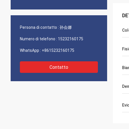
DE
Persona di contatto :
孙会娜
Col
Numero di telefono :
15232160175
Fis
WhatsApp :
+8615232160175
Contatto
Bia
Den
Evi