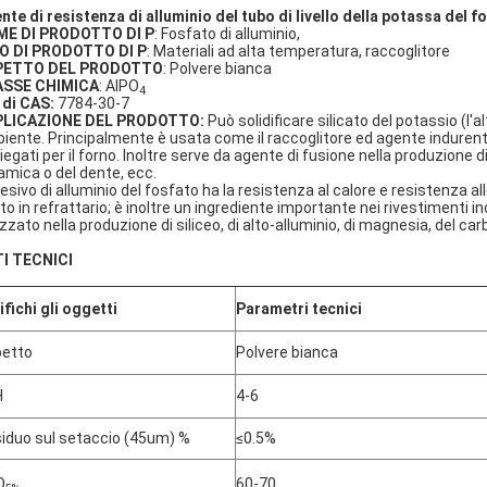
nte di resistenza di alluminio del tubo di livello della potassa del f
E DI PRODOTTO DI P
: Fosfato di alluminio,
O DI PRODOTTO DI P
: Materiali ad alta temperatura, raccoglitore
PETTO DEL PRODOTTO
: Polvere bianca
ASSE CHIMICA
: AlPO
4
 di CAS:
7784-30-7
PLICAZIONE DEL PRODOTTO:
Può solidificare silicato del potassio (l'
iente. Principalmente è usata come il raccoglitore ed agente indurente 
iegati per il forno. Inoltre serve da agente di fusione nella produzione d
amica o del dente, ecc.
desivo di alluminio del fosfato ha la resistenza al calore e resistenza 
to in refrattario; è inoltre un ingrediente importante nei rivestimenti ino
izzato nella produzione di siliceo, di alto-alluminio, di magnesia, del carb
I TECNICI
ifichi gli oggetti
Parametri tecnici
etto
Polvere bianca
H
4-6
iduo sul setaccio (45um) %
≤0.5%
O
60-70