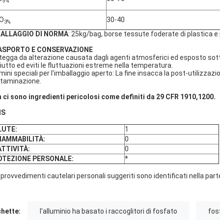
5%
O
30-40
3%
BALLAGGIO DI NORMA
: 25kg/bag, borse tessute foderate di plastica e 
ASPORTO E CONSERVAZIONE
tegga da alterazione causata dagli agenti atmosferici ed esposto sott
iutto ed eviti le fluttuazioni estreme nella temperatura.
mini speciali per l'imballaggio aperto: La fine insacca la post-utilizzaz
taminazione.
 ci sono ingredienti pericolosi come definiti da 29 CFR 1910,1200.
IS
LUTE:
1
IAMMABILITÀ:
0
TTIVITÀ:
0
OTEZIONE PERSONALE:
*
I provvedimenti cautelari personali suggeriti sono identificati nella pa
chette:
l'alluminio ha basato i raccoglitori di fosfato
fos