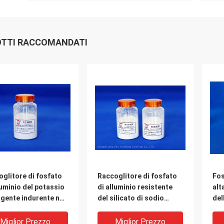
TTI RACCOMANDATI
glitore di fosfato
Raccoglitore di fosfato
Fos
luminio del potassio
di alluminio resistente
alt
agente indurente non
del silicato di sodio
del
co del silicato
dell'agente indurente
43%
dell'acqua
Miglior Prezzo
Miglior Prezzo