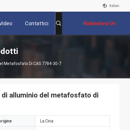
Italian
Video
Contattici
Richiedere Un
Preventivo
dotti
 Del Metafosfato Di CAS 7784-30-7
 di alluminio del metafosfato di
origine
La Cina