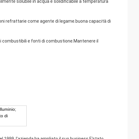
ilmente solubile in acqua e solidificabile a temperatura
ioni refrattarie come agente di legame.buona capacità di
li combustibili e fonti di combustione.Mantenere il
lluminio;
to di
el 1999, l'azienda ha ampliato il suo business,E'stato