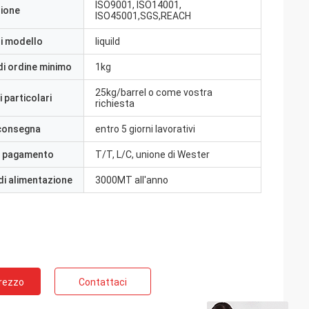
ISO9001, ISO14001,
zione
ISO45001,SGS,REACH
i modello
liquild
di ordine minimo
1kg
25kg/barrel o come vostra
 particolari
richiesta
 consegna
entro 5 giorni lavorativi
i pagamento
T/T, L/C, unione di Wester
di alimentazione
3000MT all'anno
Prezzo
Contattaci