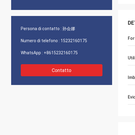
DE
Persona di contatto :
孙会娜
For
Numero di telefono :
15232160175
WhatsApp :
+8615232160175
Uti
Contatto
Imb
Evi