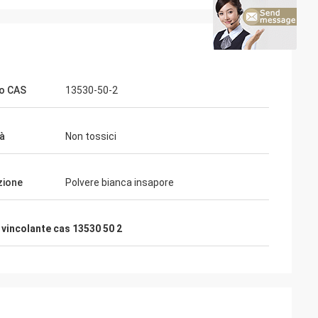
o CAS
13530-50-2
tà
Non tossici
zione
Polvere bianca insapore
 vincolante cas 13530 50 2