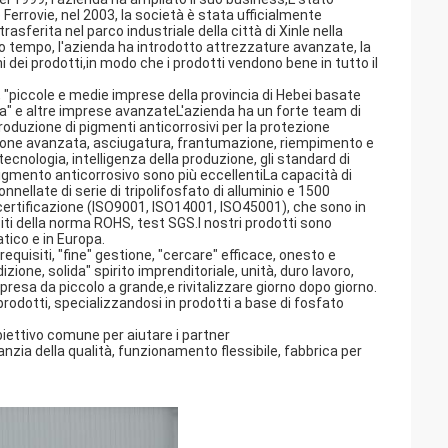
Ferrovie, nel 2003, la società è stata ufficialmente
sferita nel parco industriale della città di Xinle nella
sso tempo, l'azienda ha introdotto attrezzature avanzate, la
i dei prodotti,in modo che i prodotti vendono bene in tutto il
 "piccole e medie imprese della provincia di Hebei basate
ta" e altre imprese avanzateL'azienda ha un forte team di
produzione di pigmenti anticorrosivi per la protezione
azione avanzata, asciugatura, frantumazione, riempimento e
ecnologia, intelligenza della produzione, gli standard di
 pigmento anticorrosivo sono più eccellentiLa capacità di
nnellate di serie di tripolifosfato di alluminio e 1500
i certificazione (ISO9001, ISO14001, ISO45001), che sono in
iti della norma ROHS, test SGS.I nostri prodotti sono
atico e in Europa.
 requisiti, "fine" gestione, "cercare" efficace, onesto e
dizione, solida" spirito imprenditoriale, unità, duro lavoro,
mpresa da piccolo a grande,e rivitalizzare giorno dopo giorno.
 prodotti, specializzandosi in prodotti a base di fosfato
obiettivo comune per aiutare i partner
anzia della qualità, funzionamento flessibile, fabbrica per