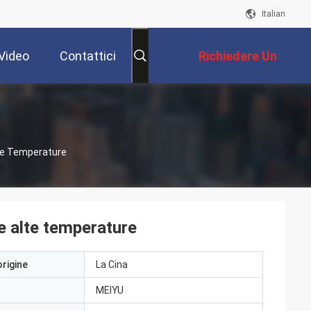
Italian
Video
Contattici
Richiedere Un
Preventivo
i
lte Temperature
e alte temperature
origine
La Cina
MEIYU