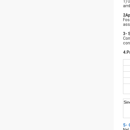
1) 
amb
2Ap
Fos
ass
3- 
Con
con
4.P
Sin
5- 
Nel