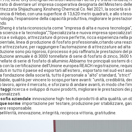
rato di diventare un' impresa cooperativa designata del Ministero delle 
attezzata Shijiazhuang Xinsheng Chemical Co. Nel 2021, la società si è tra
vincia di Hebei, con una superficie di 13,620 metri quadrati, e allo ste
nologia, l'espansione della capacità produttiva, migliorare le prestazion
do.
 Sheng è stata riconosciuta come "impresa di alta e nuova tecnologia",
la scienza e la tecnologia","Specializzata e nuova impresa specializza
erca e sviluppo, attrezzature di prova perfette, ricca esperienza nella 
ientale, linea di produzione di fosfato professionale,citando una re
re attrezzature, per raggiungere l'automazione di attrezzature ad alta t
duzione sono più rigorosi, il processo è più raffinato,le prestazioni del
duzione annuale è di 3000 tonnellate di serie di fosfato di zinco, 3600 to
nellate di serie di fosfato di alluminio.Abbiamo tre principali sistemi d
ea con la certificazione dell'Unione europea REACH registrazione, requis
duti in tutto il paese ed esportati all'estero., esportato nel sud-est asi
a fondazione della società, tutto il personale a "alto" standard, "strict"
dabile, qualità per vincere lo scopo,portare avanti: "unità, credibilità, de
o lavoro, aprire il mercato, e sforzarsi di andare avanti, in modo che l'i
taggi:
ricerca e sviluppo di nuovi prodotti, migliorare le prestazioni dei
sonalizzati.
osofia aziendale
: innovazione high-tech di prodotti di alta qualità; un 
que norme
: importazione per testare, produzione per stabilizzare, gar
ere responsabile.
ori
Verità, innovazione, integrità, reciproca vittoria, gratitudine.