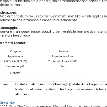
Un tipo di liquido incolore e inodore, ma estremamente appiccicoso, fac
iente normale.
plicazioni:
fato di monoalluminio usato nei rivestimenti metallici e nelle applicaz
orbimento dell'infrarosso e capacità di isolamento
Stoccaggio:
servare in un luogo fresco, asciutto, ben ventilato, lontano da materia
tenitore ben chiuso.
arametri tecnici:
Progetto
Norme
Apparizione
Liquido incolore
P2O5 + Al2O3 (%)
Contenuto totale 80-85
Valore del pH
2-4
Densità
---
onimi:
Fosfato di alluminio, monobasico;[1]fosfato di diidrogeno di a
fosfato di alluminio; fosfato di triidrogeno di alluminio; trifosfa
alluminio
Circa.
Noi.
 1993, Xinle City Chengnan Antirust Material Factory è stata fondata, n