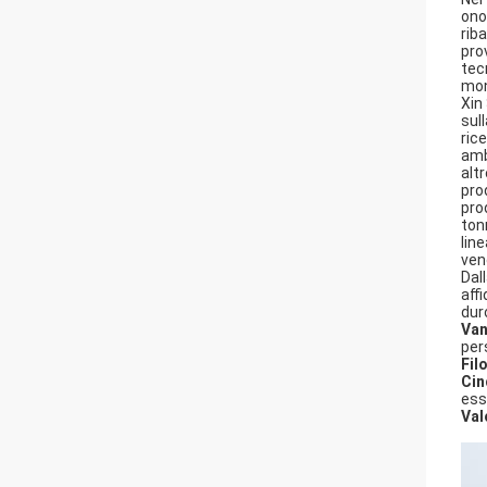
ono
rib
pro
tec
mon
Xin
sul
ric
amb
alt
pro
pro
ton
lin
ven
Dall
affi
dur
Van
per
Fil
Cin
ess
Val