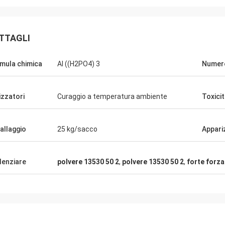
TTAGLI
mula chimica
Al ((H2PO4) 3
Numer
lizzatori
Curaggio a temperatura ambiente
Toxici
allaggio
25 kg/sacco
Appari
denziare
polvere 13530 50 2
,
polvere 13530 50 2
,
forte forza