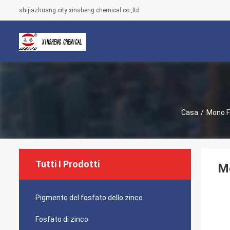
shijiazhuang city xinsheng chemical co.,ltd
Casa
/
Mono Fo
Tutti I Prodotti
Mo
Pigmento del fosfato dello zinco
Fosfato di zinco