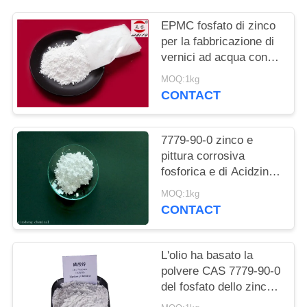
DEL
SITO
EPMC fosfato di zinco
per la fabbricazione di
vernici ad acqua con
PRIVACY
vernice antirughe a
MOQ:1kg
basso tenore di metalli
POLICY
CONTACT
pesanti
7779-90-0 zinco e
pittura corrosiva
fosforica e di Acidzinc
dell'acido fosforico anti
MOQ:1kg
per acciaio
CONTACT
L'olio ha basato la
polvere CAS 7779-90-0
del fosfato dello zinco
della pittura per la nave