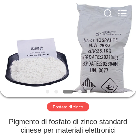
xinsheng
chemical
co.,ltd.
All
Rights
Reserved.
Developed
by
CASA.
ECER
PRODOTTI
VIDEO
SU
DI
NOI
Fosfato di zinco
Pigmento di fosfato di zinco standard
VISITA
cinese per materiali elettronici