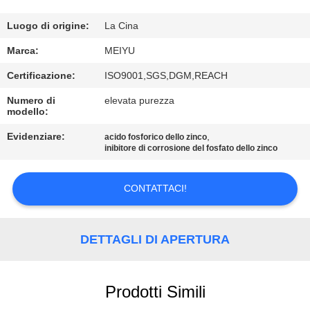
ALLA
FABBRICA
Luogo di origine:
La Cina
Marca:
MEIYU
CONTROLLO
Certificazione:
ISO9001,SGS,DGM,REACH
DELLA
Numero di
elevata purezza
modello:
QUALITÀ
Evidenziare:
,
acido fosforico dello zinco
inibitore di corrosione del fosfato dello zinco
CONTATTACI
CONTATTACI!
CHIEDI
UN
DETTAGLI DI APERTURA
PREVENTIVO
Prodotti Simili
MAPPA