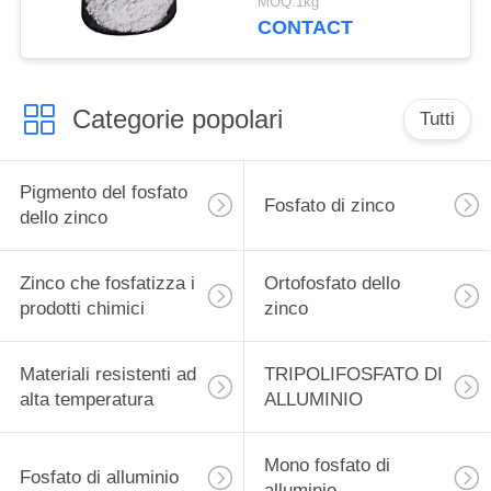
MOQ:1kg
e le strutture d'acciaio
CONTACT
proteggono
Categorie popolari
Tutti
Pigmento del fosfato
Fosfato di zinco
dello zinco
Zinco che fosfatizza i
Ortofosfato dello
prodotti chimici
zinco
Materiali resistenti ad
TRIPOLIFOSFATO DI
alta temperatura
ALLUMINIO
Mono fosfato di
Fosfato di alluminio
alluminio