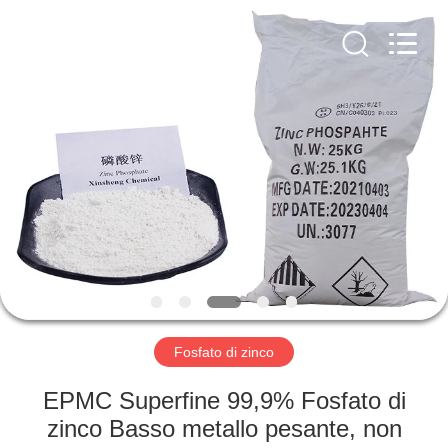
xinsheng
chemical
co.,ltd.
All
Rights
Reserved.
Developed
by
CASA.
ECER
PRODOTTI
VIDEO
SU
DI
NOI
Fosfato di zinco
EPMC Superfine 99,9% Fosfato di
VISITA
zinco Basso metallo pesante, non