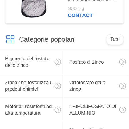
della pittura per la nave
MOQ:1kg
e le strutture d'acciaio
CONTACT
proteggono
Categorie popolari
Tutti
Pigmento del fosfato
Fosfato di zinco
dello zinco
Zinco che fosfatizza i
Ortofosfato dello
prodotti chimici
zinco
Materiali resistenti ad
TRIPOLIFOSFATO DI
alta temperatura
ALLUMINIO