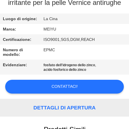
ALLA
irritante per la pelle Vernice antirughe
FABBRICA
Luogo di origine:
La Cina
CONTROLLO
Marca:
MEIYU
DELLA
Certificazione:
ISO9001,SGS,DGM,REACH
QUALITÀ
Numero di
EPMC
modello:
CONTATTACI
Evidenziare:
,
fosfato dell'idrogeno dello zinco
acido fosforico dello zinco
CHIEDI
CONTATTACI!
UN
PREVENTIVO
DETTAGLI DI APERTURA
MAPPA