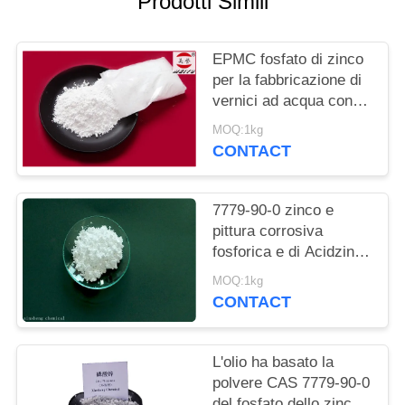
Prodotti Simili
DEL
SITO
EPMC fosfato di zinco
per la fabbricazione di
PRIVACY
vernici ad acqua con
POLICY
vernice antirughe a
MOQ:1kg
basso tenore di metalli
CONTACT
pesanti
7779-90-0 zinco e
pittura corrosiva
fosforica e di Acidzinc
dell'acido fosforico anti
MOQ:1kg
per acciaio
CONTACT
L'olio ha basato la
polvere CAS 7779-90-0
del fosfato dello zinco