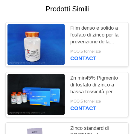
DEL
Prodotti Simili
SITO
Film denso e solido a
PRIVACY
fosfato di zinco per la
POLICY
prevenzione della
corrosione dei metalli e
MOQ:5 tonnellate
per il ritardatore di
CONTACT
fiamma
Zn min45% Pigmento
di fosfato di zinco a
bassa tossicità per
soluzioni anticorrosive
MOQ:5 tonnellate
ecologiche
CONTACT
Zinco standard di