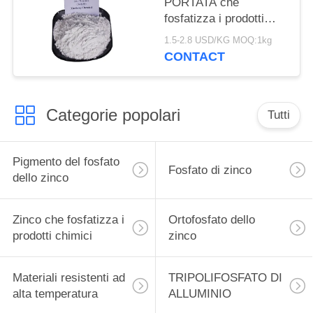
PORTATA che
fosfatizza i prodotti
chimici, inibitore di
1.5-2.8 USD/KG MOQ:1kg
corrosione del fosfato
CONTACT
dello zinco
Categorie popolari
Tutti
Pigmento del fosfato
Fosfato di zinco
dello zinco
Zinco che fosfatizza i
Ortofosfato dello
prodotti chimici
zinco
Materiali resistenti ad
TRIPOLIFOSFATO DI
alta temperatura
ALLUMINIO