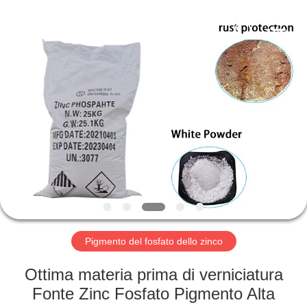
xinsheng
chemical
co.,ltd.
All
Rights
Reserved.
Developed
by
CASA.
ECER
PRODOTTI
VIDEO
SU
DI
NOI
Pigmento del fosfato dello zinco
Ottima materia prima di verniciatura
VISITA
Fonte Zinc Fosfato Pigmento Alta