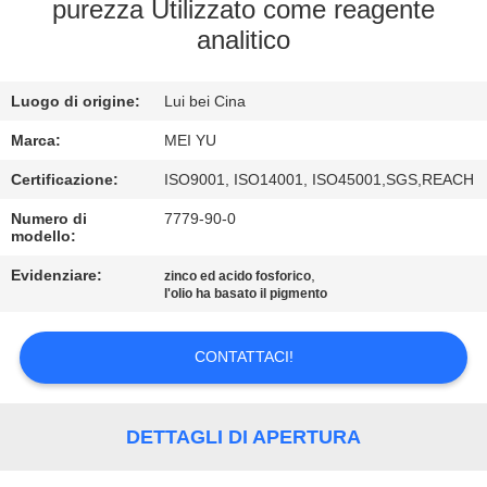
ALLA
purezza Utilizzato come reagente
analitico
FABBRICA
Luogo di origine:
Lui bei Cina
CONTROLLO
DELLA
Marca:
MEI YU
QUALITÀ
Certificazione:
ISO9001, ISO14001, ISO45001,SGS,REACH
Numero di
7779-90-0
modello:
CONTATTACI
Evidenziare:
,
zinco ed acido fosforico
l'olio ha basato il pigmento
CHIEDI
UN
CONTATTACI!
PREVENTIVO
DETTAGLI DI APERTURA
MAPPA