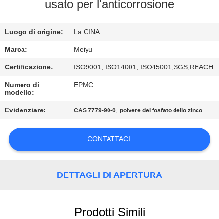
ALLA
usato per l'anticorrosione
FABBRICA
Luogo di origine:
La CINA
CONTROLLO
Marca:
Meiyu
DELLA
Certificazione:
ISO9001, ISO14001, ISO45001,SGS,REACH
QUALITÀ
Numero di
EPMC
modello:
CONTATTACI
Evidenziare:
,
CAS 7779-90-0
polvere del fosfato dello zinco
CONTATTACI!
CHIEDI
UN
PREVENTIVO
DETTAGLI DI APERTURA
MAPPA
Prodotti Simili