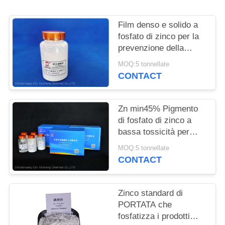
DEL
SITO
Film denso e solido a
fosfato di zinco per la
prevenzione della
PRIVACY
corrosione dei metalli e
MOQ:5 tonnellate
POLICY
per il ritardatore di
CONTACT
fiamma
Zn min45% Pigmento
di fosfato di zinco a
bassa tossicità per
soluzioni anticorrosive
MOQ:5 tonnellate
ecologiche
CONTACT
Zinco standard di
PORTATA che
fosfatizza i prodotti