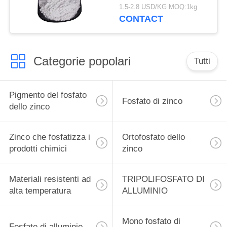
chimici, inibitore di
1.5-2.8 USD/KG MOQ:1kg
corrosione del fosfato
CONTACT
dello zinco
Categorie popolari
Tutti
Pigmento del fosfato
Fosfato di zinco
dello zinco
Zinco che fosfatizza i
Ortofosfato dello
prodotti chimici
zinco
Materiali resistenti ad
TRIPOLIFOSFATO DI
alta temperatura
ALLUMINIO
Mono fosfato di
Fosfato di alluminio