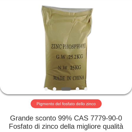
xinsheng
chemical
co.,ltd.
All
Rights
Reserved.
Developed
by
CASA.
ECER
PRODOTTI
VIDEO
SU
DI
NOI
Pigmento del fosfato dello zinco
Grande sconto 99% CAS 7779-90-0
VISITA
Fosfato di zinco della migliore qualità