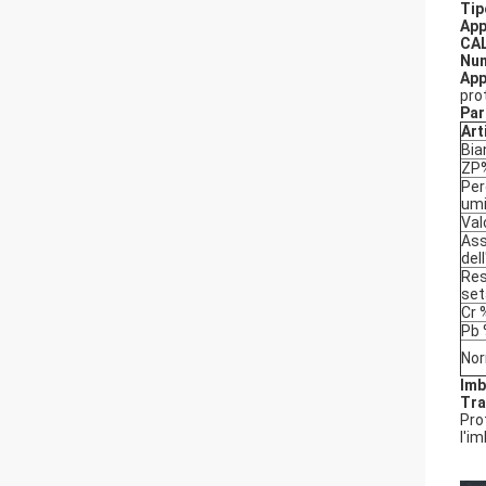
Tip
App
CAL
Nu
App
pro
Par
Art
Bia
ZP
Per
umi
Val
Ass
del
Res
set
Cr 
Pb
No
Imb
Tra
Pro
l'i