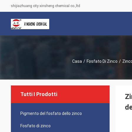
shijiazhuang city xinsheng chemical co.,ltd
Casa
/
Fosfato Di Zinco
/
Zinco
Tutti I Prodotti
Zi
de
Pigmento del fosfato dello zinco
Fosfato di zinco