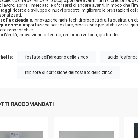
dabile, qualità per vincere lo scopo,portare avanti: "unità, credibilità, de
o lavoro, aprire il mercato, e sforzarsi di andare avanti, in modo che l'i
taggi:
ricerca e sviluppo di nuovi prodotti, migliorare le prestazioni dei
sonalizzati.
osofia aziendale
: innovazione high-tech di prodotti di alta qualità; un 
que norme
: importazione per testare, produzione per stabilizzare, gar
ere responsabile.
ori
Verità, innovazione, integrità, reciproca vittoria, gratitudine.
chette:
fosfato dell'idrogeno dello zinco
acido fosforico
inibitore di corrosione del fosfato dello zinco
TTI RACCOMANDATI