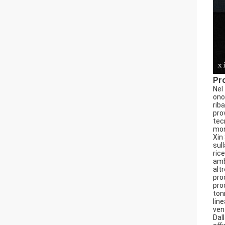
Pro
Nel
ono
rib
pro
tec
mon
Xin
sul
ric
amb
alt
pro
pro
ton
lin
ven
Dall