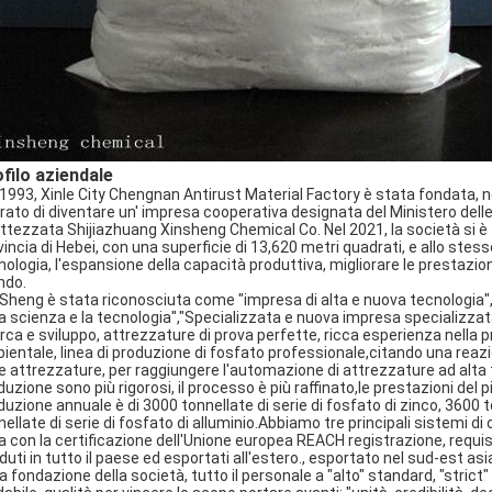
filo aziendale
 1993, Xinle City Chengnan Antirust Material Factory è stata fondata, n
rato di diventare un' impresa cooperativa designata del Ministero delle 
attezzata Shijiazhuang Xinsheng Chemical Co. Nel 2021, la società si è tra
vincia di Hebei, con una superficie di 13,620 metri quadrati, e allo ste
nologia, l'espansione della capacità produttiva, migliorare le prestazion
do.
 Sheng è stata riconosciuta come "impresa di alta e nuova tecnologia",
la scienza e la tecnologia","Specializzata e nuova impresa specializza
erca e sviluppo, attrezzature di prova perfette, ricca esperienza nella 
ientale, linea di produzione di fosfato professionale,citando una re
re attrezzature, per raggiungere l'automazione di attrezzature ad alta t
duzione sono più rigorosi, il processo è più raffinato,le prestazioni del
duzione annuale è di 3000 tonnellate di serie di fosfato di zinco, 3600 to
nellate di serie di fosfato di alluminio.Abbiamo tre principali sistemi d
ea con la certificazione dell'Unione europea REACH registrazione, requis
duti in tutto il paese ed esportati all'estero., esportato nel sud-est asi
a fondazione della società, tutto il personale a "alto" standard, "strict"