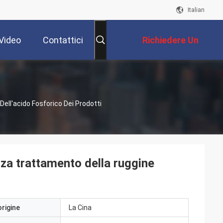
Italian
Video
Contattici
Richiedere Un
Preventivo
ell'acido Fosforico Dei Prodotti
zza trattamento della ruggine
origine
La Cina