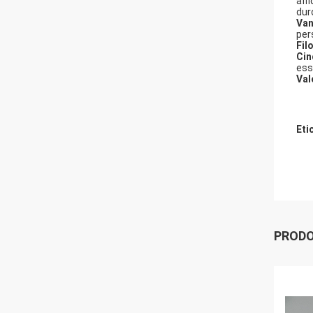
affi
dur
Van
per
Fil
Cin
ess
Val
Eti
PRODO