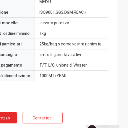
MEIYU
zione
ISO9001,SGS,DGM,REACH
i modello
elevata purezza
di ordine minimo
1kg
 particolari
25kg/bag o come vostra richiesta
 consegna
entro 5 giorni lavorativi
i pagamento
T/T, L/C, unione di Wester
di alimentazione
1000MT/YEAR
Prezzo
Contattaci