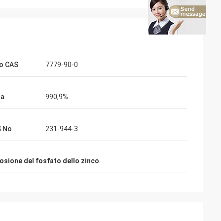
o CAS
7779-90-0
za
990,9%
S No
231-944-3
rosione del fosfato dello zinco