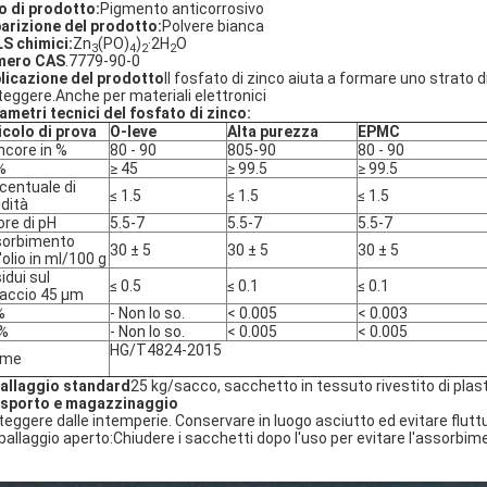
o di prodotto:
Pigmento anticorrosivo
arizione del prodotto:
Polvere bianca
S chimici:
Zn
(PO)
)
·2H
O
3
4
2
2
mero CAS
.7779-90-0
licazione del prodotto
Il fosfato di zinco aiuta a formare uno strato d
teggere.Anche per materiali elettronici
ametri tecnici del fosfato di zinco:
icolo di prova
O-leve
Alta purezza
EPMC
ncore in %
80 - 90
805-90
80 - 90
%
≥ 45
≥ 99.5
≥ 99.5
centuale di
≤ 1.5
≤ 1.5
≤ 1.5
dità
ore di pH
5.5-7
5.5-7
5.5-7
orbimento
30 ± 5
30 ± 5
30 ± 5
l'olio in ml/100 g
idui sul
≤ 0.5
≤ 0.1
≤ 0.1
accio 45 μm
%
- Non lo so.
< 0.005
< 0.003
 %
- Non lo so.
< 0.005
< 0.005
HG/T4824-2015
rme
allaggio standard
25 kg/sacco, sacchetto in tessuto rivestito di pla
sporto e magazzinaggio
teggere dalle intemperie. Conservare in luogo asciutto ed evitare flutt
mballaggio aperto:Chiudere i sacchetti dopo l'uso per evitare l'assorbi