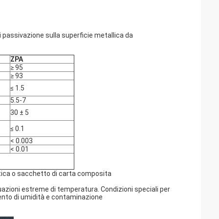
i passivazione sulla superficie metallica da
ZPA
≥ 95
≥ 93
≤ 1.5
5.5-7
30 ± 5
≤ 0.1
< 0.003
< 0.01
stica o sacchetto di carta composita
uazioni estreme di temperatura. Condizioni speciali per
mento di umidità e contaminazione