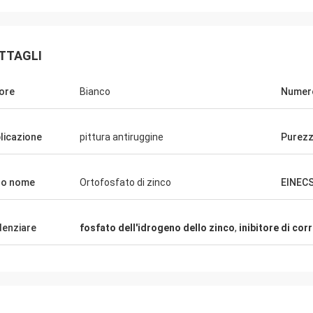
TTAGLI
ore
Bianco
Numer
licazione
pittura antiruggine
Purez
ro nome
Ortofosfato di zinco
EINEC
denziare
fosfato dell'idrogeno dello zinco
,
inibitore di cor