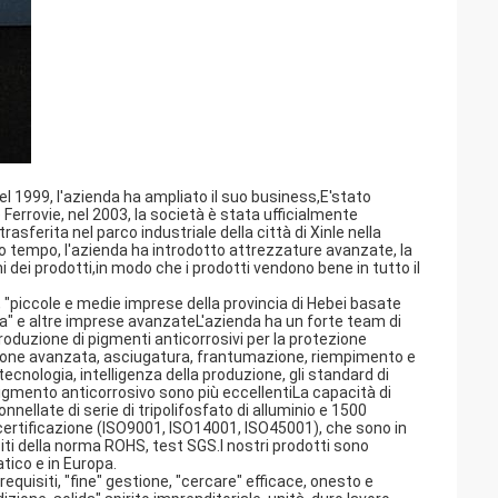
el 1999, l'azienda ha ampliato il suo business,E'stato
Ferrovie, nel 2003, la società è stata ufficialmente
sferita nel parco industriale della città di Xinle nella
sso tempo, l'azienda ha introdotto attrezzature avanzate, la
i dei prodotti,in modo che i prodotti vendono bene in tutto il
 "piccole e medie imprese della provincia di Hebei basate
ta" e altre imprese avanzateL'azienda ha un forte team di
produzione di pigmenti anticorrosivi per la protezione
azione avanzata, asciugatura, frantumazione, riempimento e
ecnologia, intelligenza della produzione, gli standard di
 pigmento anticorrosivo sono più eccellentiLa capacità di
nnellate di serie di tripolifosfato di alluminio e 1500
i certificazione (ISO9001, ISO14001, ISO45001), che sono in
iti della norma ROHS, test SGS.I nostri prodotti sono
atico e in Europa.
 requisiti, "fine" gestione, "cercare" efficace, onesto e