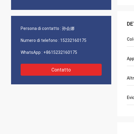
DE
Persona di contatto :
孙会娜
Col
Numero di telefono :
15232160175
WhatsApp :
+8615232160175
App
Contatto
Alt
Evi