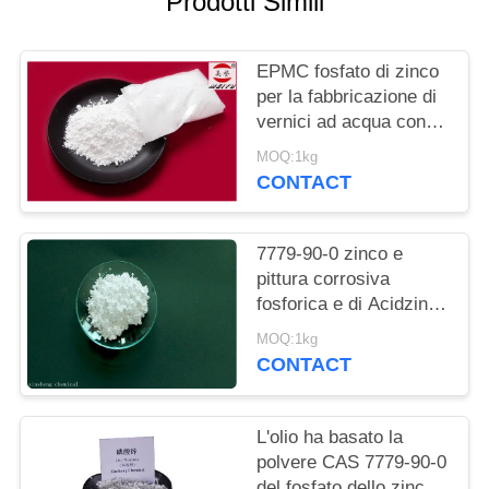
Prodotti Simili
DEL
SITO
EPMC fosfato di zinco
per la fabbricazione di
PRIVACY
vernici ad acqua con
POLICY
vernice antirughe a
MOQ:1kg
basso tenore di metalli
CONTACT
pesanti
7779-90-0 zinco e
pittura corrosiva
fosforica e di Acidzinc
dell'acido fosforico anti
MOQ:1kg
per acciaio
CONTACT
L'olio ha basato la
polvere CAS 7779-90-0
del fosfato dello zinco