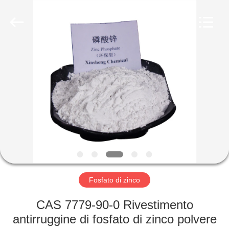
xinsheng
chemical
co.,ltd.
All
Rights
Reserved.
Developed
by
CASA.
ECER
PRODOTTI
VIDEO
SU
DI
NOI
Fosfato di zinco
CAS 7779-90-0 Rivestimento
VISITA
antirruggine di fosfato di zinco polvere