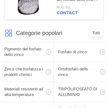
della pittura per la nave
MOQ:1kg
e le strutture d'acciaio
CONTACT
proteggono
Categorie popolari
Tutti
Pigmento del fosfato
Fosfato di zinco
dello zinco
Zinco che fosfatizza i
Ortofosfato dello
prodotti chimici
zinco
Materiali resistenti ad
TRIPOLIFOSFATO DI
alta temperatura
ALLUMINIO