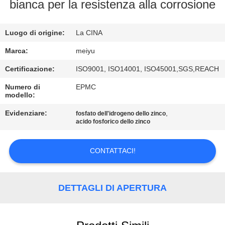
ALLA
bianca per la resistenza alla corrosione
FABBRICA
Luogo di origine:
La CINA
CONTROLLO
Marca:
meiyu
DELLA
Certificazione:
ISO9001, ISO14001, ISO45001,SGS,REACH
QUALITÀ
Numero di
EPMC
modello:
CONTATTACI
Evidenziare:
,
fosfato dell'idrogeno dello zinco
acido fosforico dello zinco
CHIEDI
CONTATTACI!
UN
PREVENTIVO
DETTAGLI DI APERTURA
MAPPA