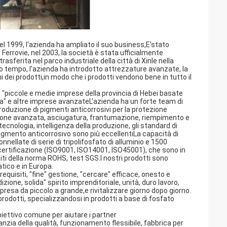
el 1999, l'azienda ha ampliato il suo business,E'stato
Ferrovie, nel 2003, la società è stata ufficialmente
sferita nel parco industriale della città di Xinle nella
sso tempo, l'azienda ha introdotto attrezzature avanzate, la
i dei prodotti,in modo che i prodotti vendono bene in tutto il
 "piccole e medie imprese della provincia di Hebei basate
ta" e altre imprese avanzateL'azienda ha un forte team di
produzione di pigmenti anticorrosivi per la protezione
azione avanzata, asciugatura, frantumazione, riempimento e
ecnologia, intelligenza della produzione, gli standard di
 pigmento anticorrosivo sono più eccellentiLa capacità di
nnellate di serie di tripolifosfato di alluminio e 1500
i certificazione (ISO9001, ISO14001, ISO45001), che sono in
iti della norma ROHS, test SGS.I nostri prodotti sono
atico e in Europa.
 requisiti, "fine" gestione, "cercare" efficace, onesto e
dizione, solida" spirito imprenditoriale, unità, duro lavoro,
mpresa da piccolo a grande,e rivitalizzare giorno dopo giorno.
 prodotti, specializzandosi in prodotti a base di fosfato
obiettivo comune per aiutare i partner
anzia della qualità, funzionamento flessibile, fabbrica per