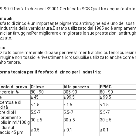
9-90-0 fosfato di zinco IS9001 Certificato SGS Quattro acqua fosfato 
mobili:
fosfato di zinco è un importante pigmento antirrugine ed è uno dei sosti
l'industria della verniciatura.È stato utilizzato dal 1965 ed è ampiamen
mici antirrugginePer migliorare e migliorare le sue prestazioni antirrug
izzato.
Uso:
lizzato come materiale di base per rivestimenti alchidici, fenolici, resin
irrugine non tossici e rivestimenti idrosolubili,e utilizzato anche come
alto tenore.
orma tecnica per il fosfato di zinco per l'industria:
icolo di prova
O-leve
Alta purezza
EPMC
ncore in %
80 - 90
805-90
80 - 90
%
≥ 45
≥ 99.5
≥ 99.5
centuale di
≤ 1.5
≤ 1.5
≤ 1.5
dità
ore di pH
5.5-7
5.5-7
5.5-7
orbimento
30 ± 5
30 ± 5
30 ± 5
l'olio in ml/100 g
idui sul
≤ 0.5
≤ 0.1
≤ 0.1
accio 45 μm