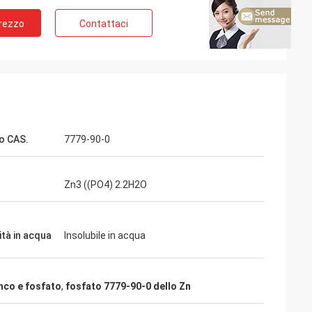
Prezzo
Contattaci
o CAS.
7779-90-0
Zn3 ((PO4) 2.2H2O
ità in acqua
Insolubile in acqua
nco e fosfato
,
fosfato 7779-90-0 dello Zn