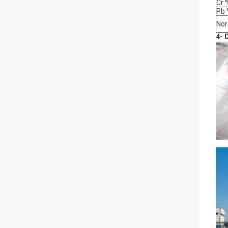
Cr 
Pb
No
4- D