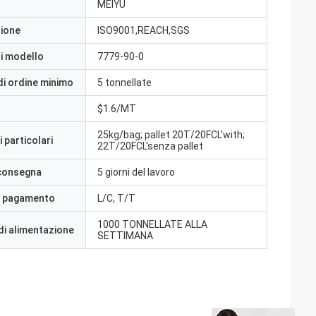
MEIYU
zione
ISO9001,REACH,SGS
i modello
7779-90-0
di ordine minimo
5 tonnellate
$1.6/MT
25kg/bag; pallet 20T/20FCL'with;
 particolari
22T/20FCL'senza pallet
 consegna
5 giorni del lavoro
i pagamento
L/C, T/T
1000 TONNELLATE ALLA
di alimentazione
SETTIMANA