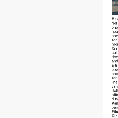
Pro
Nel
ono
rib
pro
tec
mon
Xin
sul
ric
amb
alt
pro
pro
ton
lin
ven
Dall
affi
dur
Van
per
Fil
Cin