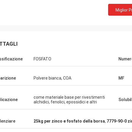
Miglior 
TTAGLI
ssificazione
FOSFATO
Numer
arizione
Polvere bianca, COA
MF
come materiale base per rivestimenti
licazione
Solubil
alchidici, fenolici, epossidici e altri
denziare
25kg per zinco e fosfato della borsa
,
7779-90-0 zi