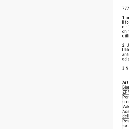
777
1Im
Il 
nel
chi
util
2. 
Uti
ant
ad 
3.N
Art
Bia
ZP
Per
umi
Val
Ass
del
Res
set