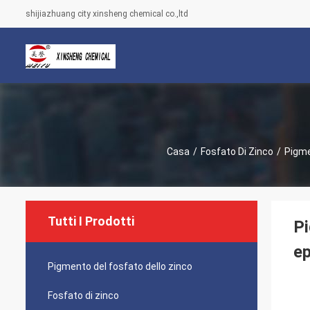
shijiazhuang city xinsheng chemical co.,ltd
Casa
/
Fosfato Di Zinco
/
Pigme
Tutti I Prodotti
Pi
ep
Pigmento del fosfato dello zinco
Fosfato di zinco