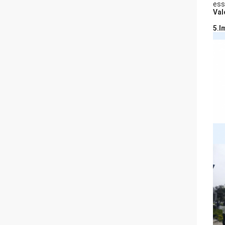
ess
Val
5.I