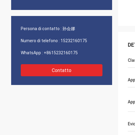
Persona di contatto :
孙会娜
Numero di telefono :
15232160175
DE
WhatsApp :
+8615232160175
Cla
Contatto
App
App
Evi