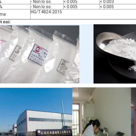
%
- Non lo so.
< 0.005
< 0.003
 %
- Non lo so.
< 0.005
< 0.005
HG/T4824-2015
rme
i noi: