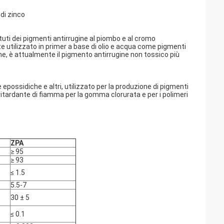
di zinco
tuti dei pigmenti antirrugine al piombo e al cromo
te utilizzato in primer a base di olio e acqua come pigmenti
ine, è attualmente il pigmento antirrugine non tossico più
e epossidiche e altri, utilizzato per la produzione di pigmenti
 ritardante di fiamma per la gomma clorurata e per i polimeri
ZPA
≥ 95
≥ 93
≤ 1.5
5.5-7
30 ± 5
≤ 0.1