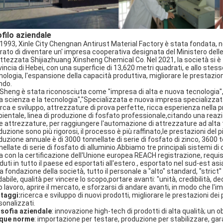
filo aziendale
 1993, Xinle City Chengnan Antirust Material Factory è stata fondata, n
rato di diventare un' impresa cooperativa designata del Ministero delle 
attezzata Shijiazhuang Xinsheng Chemical Co. Nel 2021, la società si è tra
vincia di Hebei, con una superficie di 13,620 metri quadrati, e allo ste
nologia, l'espansione della capacità produttiva, migliorare le prestazion
do.
 Sheng è stata riconosciuta come "impresa di alta e nuova tecnologia",
la scienza e la tecnologia","Specializzata e nuova impresa specializza
erca e sviluppo, attrezzature di prova perfette, ricca esperienza nella 
ientale, linea di produzione di fosfato professionale,citando una re
re attrezzature, per raggiungere l'automazione di attrezzature ad alta t
duzione sono più rigorosi, il processo è più raffinato,le prestazioni del
duzione annuale è di 3000 tonnellate di serie di fosfato di zinco, 3600 to
nellate di serie di fosfato di alluminio.Abbiamo tre principali sistemi d
ea con la certificazione dell'Unione europea REACH registrazione, requis
duti in tutto il paese ed esportati all'estero., esportato nel sud-est asi
a fondazione della società, tutto il personale a "alto" standard, "strict"
dabile, qualità per vincere lo scopo,portare avanti: "unità, credibilità, de
o lavoro, aprire il mercato, e sforzarsi di andare avanti, in modo che l'i
taggi:
ricerca e sviluppo di nuovi prodotti, migliorare le prestazioni dei
sonalizzati.
osofia aziendale
: innovazione high-tech di prodotti di alta qualità; un 
que norme
: importazione per testare, produzione per stabilizzare, gar